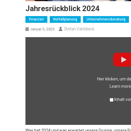
Jahresrückblick 2024
Finanzen
Notfallplanung
Unternehmensberatung
Stefan Vahldieck
Januar 3, 2025
Display
"Jahresrückblick
2024"
from
YouTube
Hier klicken, um d
Learn more
Inhalt v
Was hat 2024 und was erwartet unsere Gruppe, unsere P